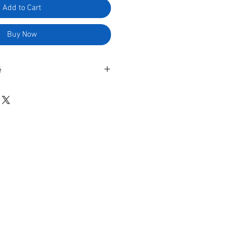
Add to Cart
Buy Now
é
 imprimer en illimité. Pour 1
 paiement en ligne, vous
ent le lien du fichier à