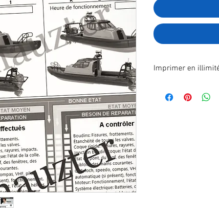
Imprimer en illimit
Format A4 fichier à
poste.
En effectuant votre
recevrez immédiatem
télécharger.