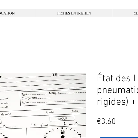
OCATION
FICHES ENTRETIEN
CE
État des 
pneumati
rigides) +
Price
€3.60