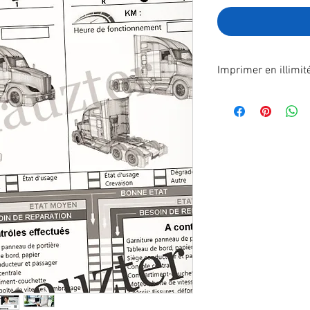
Imprimer en illimit
Format A4 fichier à
poste.
En effectuant votre
recevrez immédiatem
télécharger.