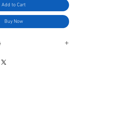
Add to Cart
Buy Now
é
 imprimer en illimité. Pour 1
 paiement en ligne, vous
ent le lien du fichier à