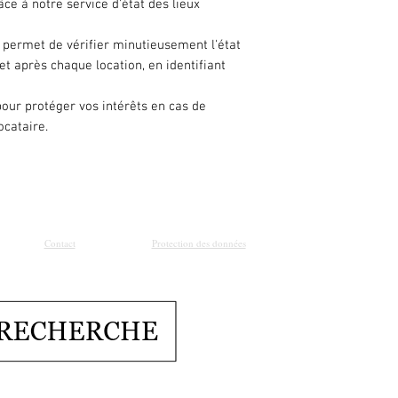
ce à notre service d'état des lieux
 permet de vérifier minutieusement l'état
et après chaque location, en identifiant
our protéger vos intérêts en cas de
ocataire.
Contact
Protection des données