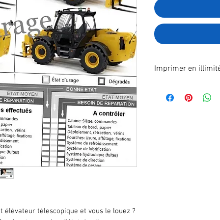
Imprimer en illimit
Format A4 fichier à
poste.
En effectuant votre
recevrez immédiatem
télécharger.
t élévateur télescopique et vous le louez ?