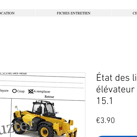
OCATION
FICHES ENTRETIEN
CE
État des l
élévateur
15.1
Price
€3.90