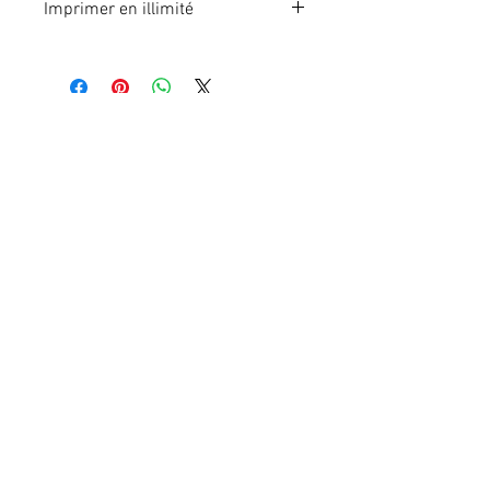
Imprimer en illimité
Format A4 fichier à imprimer en
illimité. Pour 1 poste.
En effectuant votre paiement en
ligne, vous recevrez
immédiatement le lien du fichier à
télécharger.
Cookies
Mentions légales
Contact
Protection des données