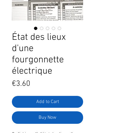
État des lieux
d'une
fourgonnette
électrique
Price
€3.60
Add to Cart
Buy Now