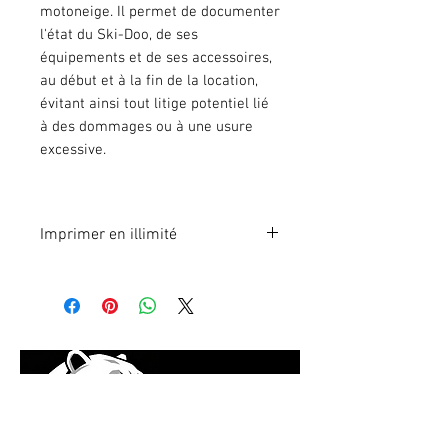
motoneige. Il permet de documenter
l'état du Ski-Doo, de ses
équipements et de ses accessoires,
au début et à la fin de la location,
évitant ainsi tout litige potentiel lié
à des dommages ou à une usure
excessive.
Imprimer en illimité
Format A4 fichier à imprimer en
illimité. Pour 1 poste.
En effectuant votre paiement en
ligne, vous recevrez
immédiatement le lien du fichier à
télécharger.