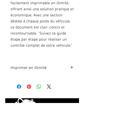
facilement imprimable en illimité,
offrant ainsi une solution pratique et
économique. Avec une section
dédiée à chaque poste du véhicule,
ce document est clair, concis et
incontournable. "Suivez ce guide
étape par étape pour réaliser un
contrôle complet de votre véhicule."
Imprimer en illimité
Format A4 fichier à imprimer en
illimité. Pour 1 poste.
En effectuant votre paiement en
ligne, vous recevrez
immédiatement le lien du fichier à
télécharger.