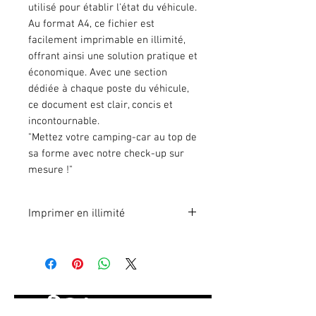
utilisé pour établir l'état du véhicule.
Au format A4, ce fichier est
facilement imprimable en illimité,
offrant ainsi une solution pratique et
économique. Avec une section
dédiée à chaque poste du véhicule,
ce document est clair, concis et
incontournable.
"Mettez votre camping-car au top de
sa forme avec notre check-up sur
mesure !"
Imprimer en illimité
Format A4 fichier à imprimer en
illimité. Pour 1 poste.
En effectuant votre paiement en
ligne, vous recevrez
immédiatement le lien du fichier à