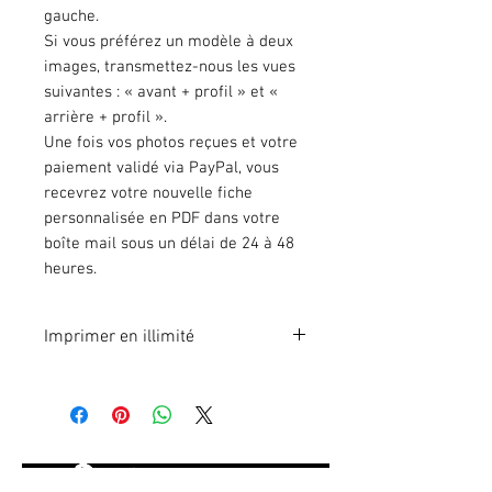
gauche.
Si vous préférez un modèle à deux
images, transmettez-nous les vues
suivantes : « avant + profil » et «
arrière + profil ».
Une fois vos photos reçues et votre
paiement validé via PayPal, vous
recevrez votre nouvelle fiche
personnalisée en PDF dans votre
boîte mail sous un délai de 24 à 48
heures.
Imprimer en illimité
Format A4 fichier à imprimer en
illimité.
Vous ne trouvez pas votre modèle
d'état des lieux ? Nous pouvons le
personnaliser pour votre véhicule.