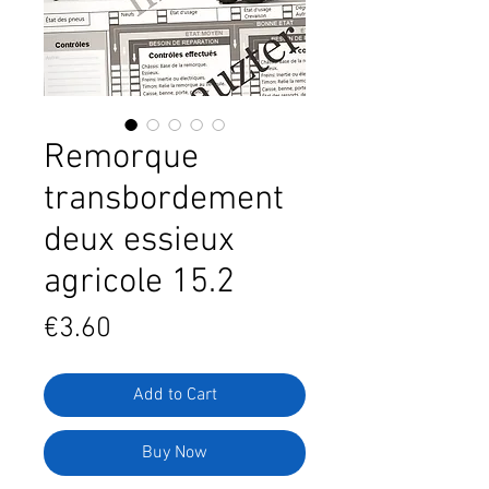
Remorque
transbordement
deux essieux
agricole 15.2
Price
€3.60
Add to Cart
Buy Now