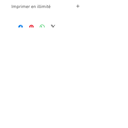
Imprimer en illimité
Format A4 fichier à imprimer en
illimité. Pour 1 poste.
En effectuant votre paiement en
ligne, vous recevrez
immédiatement le lien du fichier à
télécharger.
Cookies
Mentions légales
Contact
Protection des données