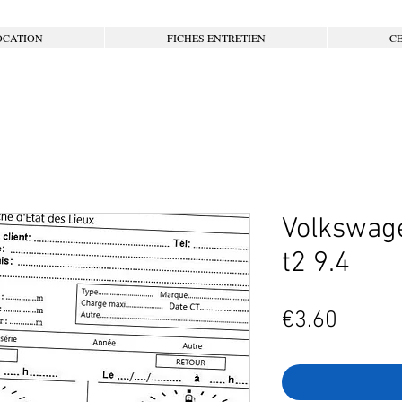
OCATION
FICHES ENTRETIEN
CE
Volkswage
t2 9.4
Price
€3.60