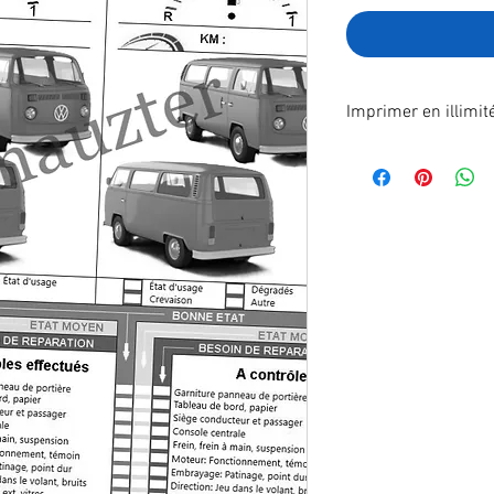
Imprimer en illimit
Format A4 fichier à
poste.
En effectuant votre
recevrez immédiatem
télécharger.