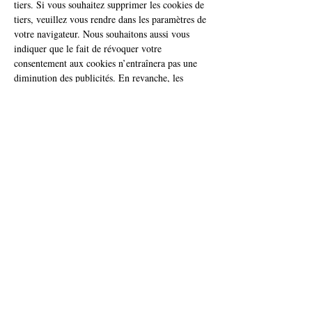
tiers. Si vous souhaitez supprimer les cookies de
tiers, veuillez vous rendre dans les paramètres de
votre navigateur. Nous souhaitons aussi vous
indiquer que le fait de révoquer votre
consentement aux cookies n’entraînera pas une
diminution des publicités. En revanche, les
publicités affichées ne seront pas personnalisées
en fonction de vos besoins personnels.
GESTIONS DES COOKIES DANS VOTRE
NAVIGATEUR.
Vous pouvez gérer les paramètres des cookies via
les fonctions susmentionnées de notre site web et
en modifiant les paramètres de votre navigateur
(activer, désactiver et supprimer). La plupart des
navigateurs permettent de gérer les cookies en les
acceptant ou en les refusant tous. Allez dans la
section d’aide de votre navigateur pour en savoir
plus sur la façon de gérer et de supprimer les
cookies. Si vous modifiez les paramètres des
cookies, certains cookies seront bloqués. Dans ce
cas, vous ne pourrez pas utiliser toutes les
fonctions de notre site web. Il est aussi possible