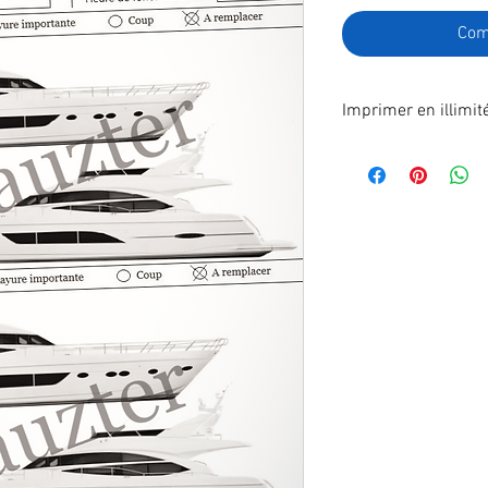
Com
Imprimer en illimit
Format A4 fichier à
poste.
En effectuant votre
recevrez immédiatem
télécharger.