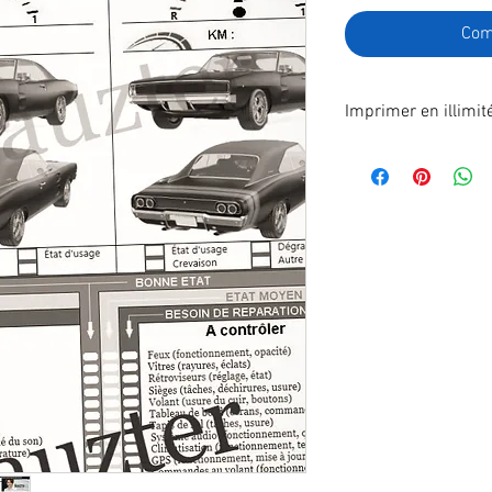
Com
Imprimer en illimit
Format A4 fichier à
poste.
En effectuant votre
recevrez immédiatem
télécharger.