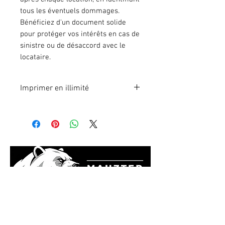
tous les éventuels dommages.
Bénéficiez d'un document solide
pour protéger vos intérêts en cas de
sinistre ou de désaccord avec le
locataire.
Imprimer en illimité
Format A4 fichier à imprimer en
illimité. Pour 1 poste.
En effectuant votre paiement en
ligne, vous recevrez
immédiatement le lien du fichier à
télécharger.
Cookies
Mentions légales