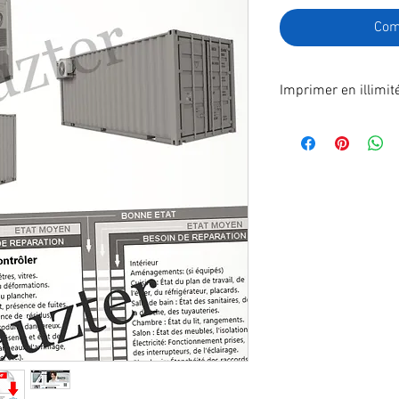
Com
Imprimer en illimit
Format A4 fichier à
poste.
En effectuant votre
recevrez immédiatem
télécharger.