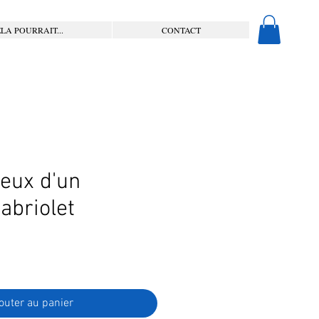
LA POURRAIT...
CONTACT
ieux d'un
abriolet
outer au panier