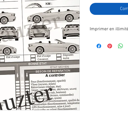
Com
Imprimer en illimit
Format A4 fichier à
poste.
En effectuant votre
recevrez immédiatem
télécharger.