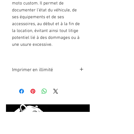
moto custom. Il permet de
documenter l'état du véhicule, de
ses équipements et de ses
accessoires, au début et à la fin de
la location, évitant ainsi tout litige
potentiel lié à des dommages ou à
une usure excessive.
Imprimer en illimité
Format A4 fichier à imprimer en
illimité. Pour 1 poste.
En effectuant votre paiement en
ligne, vous recevrez
immédiatement le lien du fichier à
télécharger.