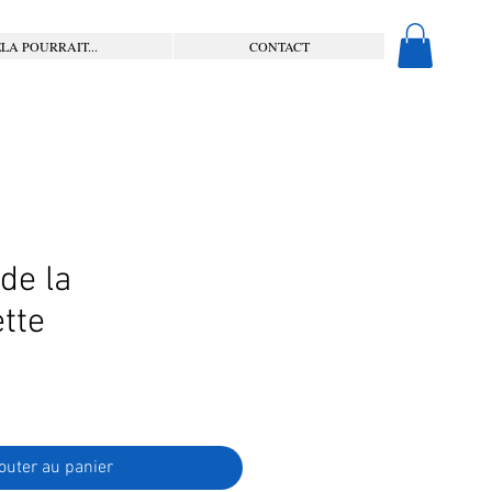
LA POURRAIT...
CONTACT
de la
tte
outer au panier