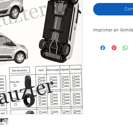
Com
Imprimer en illimit
Format A4 fichier à
poste.
En effectuant votre
recevrez immédiatem
télécharger.