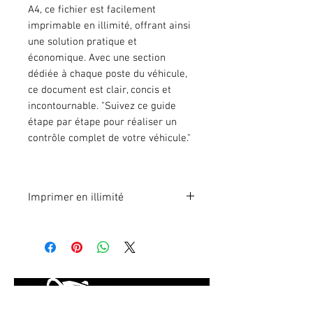
A4, ce fichier est facilement
imprimable en illimité, offrant ainsi
une solution pratique et
économique. Avec une section
dédiée à chaque poste du véhicule,
ce document est clair, concis et
incontournable. "Suivez ce guide
étape par étape pour réaliser un
contrôle complet de votre véhicule."
Imprimer en illimité
Format A4 fichier à imprimer en
illimité. Pour 1 poste.
En effectuant votre paiement en
ligne, vous recevrez
immédiatement le lien du fichier à
télécharger.