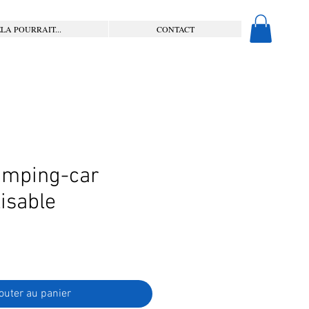
LA POURRAIT...
CONTACT
amping-car
isable
outer au panier