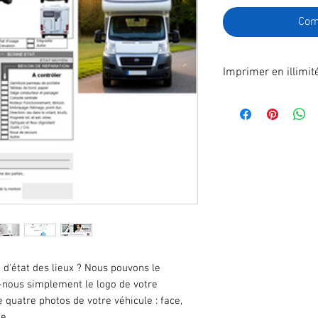
Com
Imprimer en illimit
Format A4 fichier à
Vous ne trouvez pas
Nous pouvons le per
d'état des lieux ? Nous pouvons le
-nous simplement le logo de votre
e quatre photos de votre véhicule : face,
he.