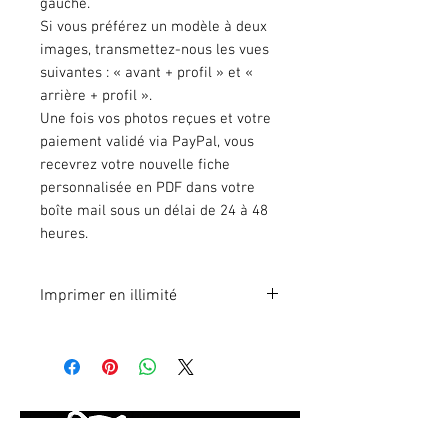
gauche.
Si vous préférez un modèle à deux
images, transmettez-nous les vues
suivantes : « avant + profil » et «
arrière + profil ».
Une fois vos photos reçues et votre
paiement validé via PayPal, vous
recevrez votre nouvelle fiche
personnalisée en PDF dans votre
boîte mail sous un délai de 24 à 48
heures.
Imprimer en illimité
Format A4 fichier à imprimer en
illimité.
Vous ne trouvez pas votre modèle
d'état des lieux ? Nous pouvons le
personnaliser pour votre véhicule.