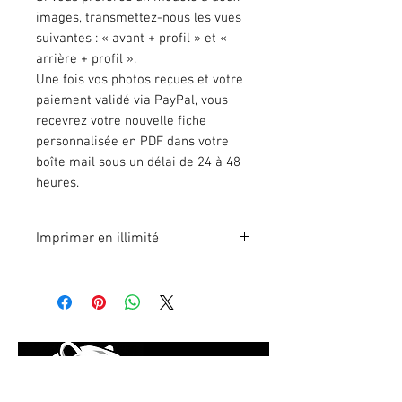
images, transmettez-nous les vues
suivantes : « avant + profil » et «
arrière + profil ».
Une fois vos photos reçues et votre
paiement validé via PayPal, vous
recevrez votre nouvelle fiche
personnalisée en PDF dans votre
boîte mail sous un délai de 24 à 48
heures.
Imprimer en illimité
Format A4 fichier à imprimer en
illimité.
Vous ne trouvez pas votre modèle
d'état des lieux ? Nous pouvons le
personnaliser pour votre véhicule.